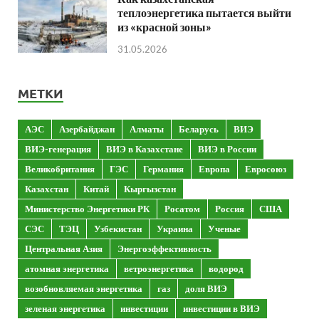
теплоэнергетика пытается выйти
из «красной зоны»
31.05.2026
МЕТКИ
АЭС
Азербайджан
Алматы
Беларусь
ВИЭ
ВИЭ-генерация
ВИЭ в Казахстане
ВИЭ в России
Великобритания
ГЭС
Германия
Европа
Евросоюз
Казахстан
Китай
Кыргызстан
Министерство Энергетики РК
Росатом
Россия
США
СЭС
ТЭЦ
Узбекистан
Украина
Ученые
Центральная Азия
Энергоэффективность
атомная энергетика
ветроэнергетика
водород
возобновляемая энергетика
газ
доля ВИЭ
зеленая энергетика
инвестиции
инвестиции в ВИЭ