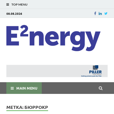
TOP MENU
08.08.2026
E
E²ner
энерг
Евраз
мира
MAIN MENU
МЕТКА:
БЮРРОКР