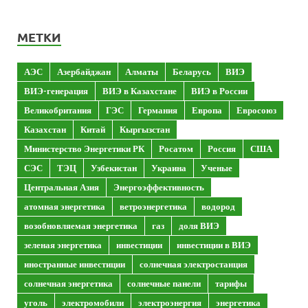
МЕТКИ
АЭС
Азербайджан
Алматы
Беларусь
ВИЭ
ВИЭ-генерация
ВИЭ в Казахстане
ВИЭ в России
Великобритания
ГЭС
Германия
Европа
Евросоюз
Казахстан
Китай
Кыргызстан
Министерство Энергетики РК
Росатом
Россия
США
СЭС
ТЭЦ
Узбекистан
Украина
Ученые
Центральная Азия
Энергоэффективность
атомная энергетика
ветроэнергетика
водород
возобновляемая энергетика
газ
доля ВИЭ
зеленая энергетика
инвестиции
инвестиции в ВИЭ
иностранные инвестиции
солнечная электростанция
солнечная энергетика
солнечные панели
тарифы
уголь
электромобили
электроэнергия
энергетика