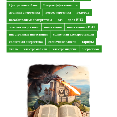
Центральная Азия
Энергоэффективность
атомная энергетика
ветроэнергетика
водород
возобновляемая энергетика
газ
доля ВИЭ
зеленая энергетика
инвестиции
инвестиции в ВИЭ
иностранные инвестиции
солнечная электростанция
солнечная энергетика
солнечные панели
тарифы
уголь
электромобили
электроэнергия
энергетика