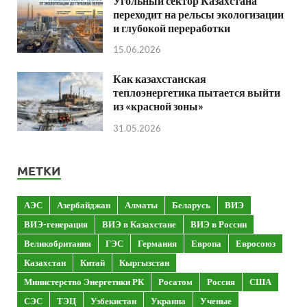
Угольный сектор Казахстана
переходит на рельсы экологизации
и глубокой переработки
15.06.2026
Как казахстанская
теплоэнергетика пытается выйти
из «красной зоны»
31.05.2026
МЕТКИ
АЭС
Азербайджан
Алматы
Беларусь
ВИЭ
ВИЭ-генерация
ВИЭ в Казахстане
ВИЭ в России
Великобритания
ГЭС
Германия
Европа
Евросоюз
Казахстан
Китай
Кыргызстан
Министерство Энергетики РК
Росатом
Россия
США
СЭС
ТЭЦ
Узбекистан
Украина
Ученые