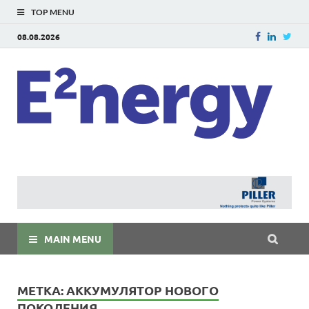
TOP MENU
08.08.2026
E
E²ner
энерг
Евраз
мира
MAIN MENU
МЕТКА:
АККУМУЛЯТОР НОВОГО
ПОКОЛЕНИЯ