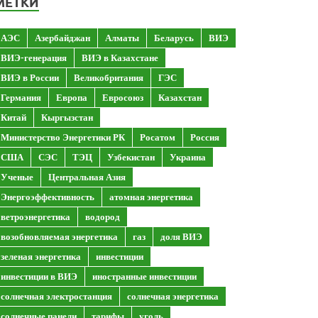
МЕТКИ
АЭС
Азербайджан
Алматы
Беларусь
ВИЭ
ВИЭ-генерация
ВИЭ в Казахстане
ВИЭ в России
Великобритания
ГЭС
Германия
Европа
Евросоюз
Казахстан
Китай
Кыргызстан
Министерство Энергетики РК
Росатом
Россия
США
СЭС
ТЭЦ
Узбекистан
Украина
Ученые
Центральная Азия
Энергоэффективность
атомная энергетика
ветроэнергетика
водород
возобновляемая энергетика
газ
доля ВИЭ
зеленая энергетика
инвестиции
инвестиции в ВИЭ
иностранные инвестиции
солнечная электростанция
солнечная энергетика
солнечные панели
тарифы
уголь