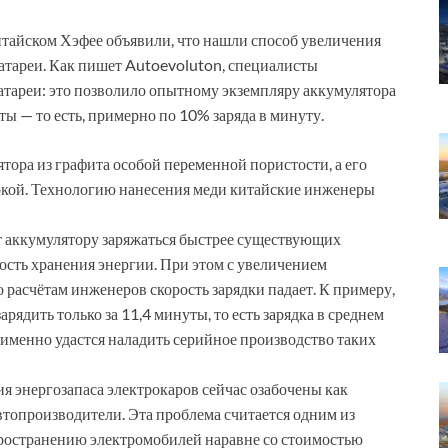
итайском Хэфее объявили, что нашли способ увеличения
атареи. Как пишет Autoevoluton, специалисты
атареи: это позволило опытному экземпляру аккумулятора
ты — то есть, примерно по 10% заряда в минуту.
тора из графита особой переменной пористости, а его
кой. Технологию нанесения меди китайские инженеры
ит аккумулятору заряжаться быстрее существующих
ость хранения энергии. При этом с увеличением
о расчётам инженеров скорость зарядки падает. К примеру,
рядить только за 11,4 минуты, то есть зарядка в среднем
 именно удастся наладить серийное производство таких
 энергозапаса электрокаров сейчас озабочены как
автопроизводители. Эта проблема считается одним из
ространению электромобилей наравне со стоимостью