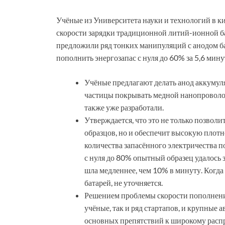
Учёные из Университета науки и технологий в к
скорости зарядки традиционной литий-ионной б
предложили ряд тонких манипуляций с анодом б
пополнить энергозапас с нуля до 60% за 5,6 мину
Учёные предлагают делать анод аккумуля
частицы покрывать медной нанопроволо
также уже разработали.
Утверждается, что это не только позвол
образцов, но и обеспечит высокую плотн
количества запасённого электричества п
с нуля до 80% опытный образец удалось за
шла медленнее, чем 10% в минуту. Когда
батарей, не уточняется.
Решением проблемы скорости пополнения
учёные, так и ряд стартапов, и крупные 
основных препятствий к широкому расп