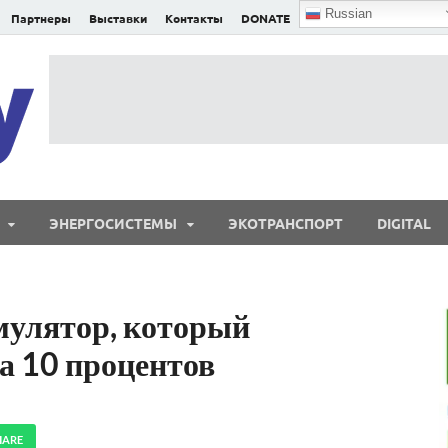
Russian
Партнеры
Выставки
Контакты
DONATE
E²nergy
E²nergy — энергетика Евразии и мира
ЭНЕРГОСИСТЕМЫ
ЭКОТРАНСПОРТ
DIGITAL
мулятор, который
на 10 процентов
HARE