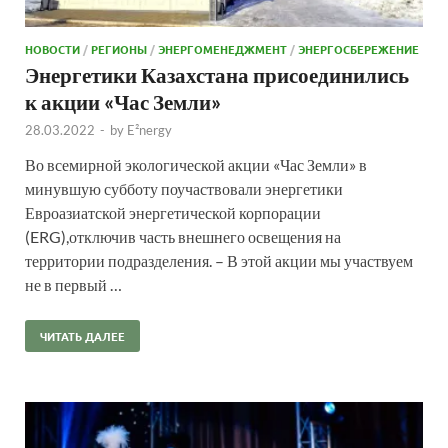
НОВОСТИ
/
РЕГИОНЫ
/
ЭНЕРГОМЕНЕДЖМЕНТ
/
ЭНЕРГОСБЕРЕЖЕНИЕ
Энергетики Казахстана присоединились
к акции «Час Земли»
28.03.2022
-
by
E²nergy
Во всемирной экологической акции «Час Земли» в
минувшую субботу поучаствовали энергетики
Евроазиатской энергетической корпорации
(ERG),отключив часть внешнего освещения на
территории подразделения. – В этой акции мы участвуем
не в первый …
ЧИТАТЬ ДАЛЕЕ