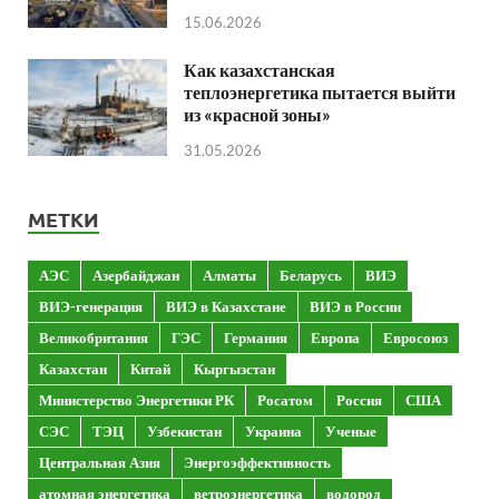
15.06.2026
Как казахстанская
теплоэнергетика пытается выйти
из «красной зоны»
31.05.2026
МЕТКИ
АЭС
Азербайджан
Алматы
Беларусь
ВИЭ
ВИЭ-генерация
ВИЭ в Казахстане
ВИЭ в России
Великобритания
ГЭС
Германия
Европа
Евросоюз
Казахстан
Китай
Кыргызстан
Министерство Энергетики РК
Росатом
Россия
США
СЭС
ТЭЦ
Узбекистан
Украина
Ученые
Центральная Азия
Энергоэффективность
атомная энергетика
ветроэнергетика
водород