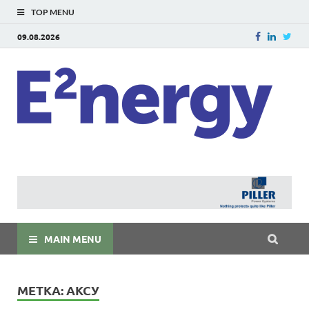
TOP MENU
09.08.2026
E
E²ner
энерг
Евраз
мира
MAIN MENU
МЕТКА:
АКСУ