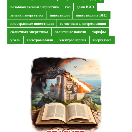
возобновляемая энергетика
газ
доля ВИЭ
зеленая энергетика
инвестиции
инвестиции в ВИЭ
иностранные инвестиции
солнечная электростанция
солнечная энергетика
солнечные панели
тарифы
уголь
электромобили
электроэнергия
энергетика