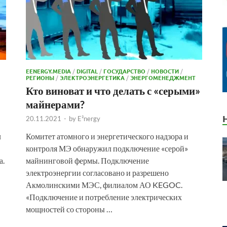
EENERGY.MEDIA
/
DIGITAL
/
ГОСУДАРСТВО
/
НОВОСТИ
/
РЕГИОНЫ
/
ЭЛЕКТРОЭНЕРГЕТИКА
/
ЭНЕРГОМЕНЕДЖМЕНТ
Кто виноват и что делать с «серыми»
майнерами?
20.11.2021
-
by
E²nergy
л
Комитет атомного и энергетического надзора и
контроля МЭ обнаружил подключение «серой»
а.
майнинговой фермы. Подключение
электроэнергии согласовано и разрешено
Акмолинскими МЭС, филиалом АО KEGOC.
«Подключение и потребление электрических
мощностей со стороны …