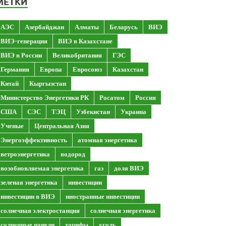
МЕТКИ
АЭС
Азербайджан
Алматы
Беларусь
ВИЭ
ВИЭ-генерация
ВИЭ в Казахстане
ВИЭ в России
Великобритания
ГЭС
Германия
Европа
Евросоюз
Казахстан
Китай
Кыргызстан
Министерство Энергетики РК
Росатом
Россия
США
СЭС
ТЭЦ
Узбекистан
Украина
Ученые
Центральная Азия
Энергоэффективность
атомная энергетика
ветроэнергетика
водород
возобновляемая энергетика
газ
доля ВИЭ
зеленая энергетика
инвестиции
инвестиции в ВИЭ
иностранные инвестиции
солнечная электростанция
солнечная энергетика
солнечные панели
тарифы
уголь