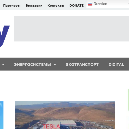
Russian
Партнеры
Выставки
Контакты
DONATE
E²nergy
E²nergy — энергетика Евразии и мира
ЭНЕРГОСИСТЕМЫ
ЭКОТРАНСПОРТ
DIGITAL