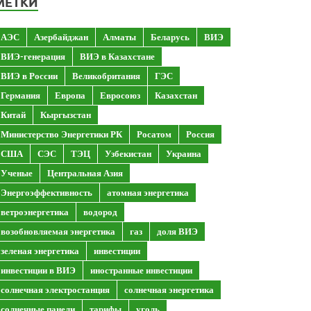
МЕТКИ
АЭС
Азербайджан
Алматы
Беларусь
ВИЭ
ВИЭ-генерация
ВИЭ в Казахстане
ВИЭ в России
Великобритания
ГЭС
Германия
Европа
Евросоюз
Казахстан
Китай
Кыргызстан
Министерство Энергетики РК
Росатом
Россия
США
СЭС
ТЭЦ
Узбекистан
Украина
Ученые
Центральная Азия
Энергоэффективность
атомная энергетика
ветроэнергетика
водород
возобновляемая энергетика
газ
доля ВИЭ
зеленая энергетика
инвестиции
инвестиции в ВИЭ
иностранные инвестиции
солнечная электростанция
солнечная энергетика
солнечные панели
тарифы
уголь