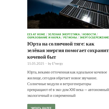
EES AT HOME
/
ЗЕЛЕНАЯ ЭНЕРГЕТИКА
/
НОВОСТИ
/
ОБРАЗОВАНИЕ И НАУКА
/
РЕГИОНЫ
/
ЭНЕРГОСБЕРЕЖЕНИЕ
Юрта на солнечной тяге: как
зелёная энергия помогает сохранит
кочевой быт
15.05.2025
-
by
E²nergy
Юрта, веками отточенная как идеальное кочевое
жилище, сегодня обретает новое звучание.
Солнечные модули и ветрогенераторы
превращают её в эко-дом XXI века — автономный
экологичный и современный
ЧИТАТЬ ДАЛЕЕ