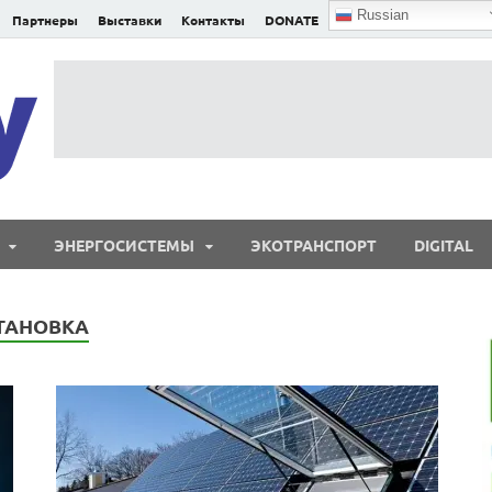
Russian
Партнеры
Выставки
Контакты
DONATE
E²nergy
E²nergy — энергетика Евразии и мира
ЭНЕРГОСИСТЕМЫ
ЭКОТРАНСПОРТ
DIGITAL
ТАНОВКА