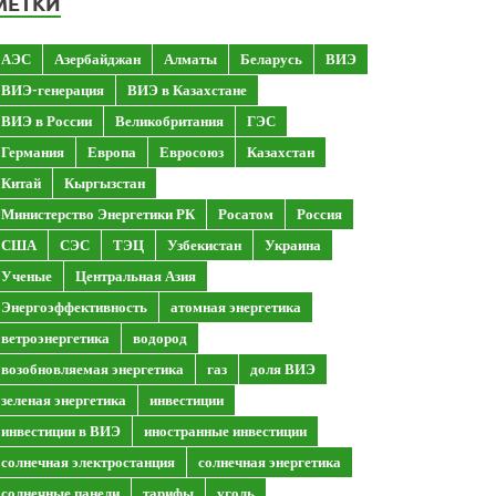
МЕТКИ
АЭС
Азербайджан
Алматы
Беларусь
ВИЭ
ВИЭ-генерация
ВИЭ в Казахстане
ВИЭ в России
Великобритания
ГЭС
Германия
Европа
Евросоюз
Казахстан
Китай
Кыргызстан
Министерство Энергетики РК
Росатом
Россия
США
СЭС
ТЭЦ
Узбекистан
Украина
Ученые
Центральная Азия
Энергоэффективность
атомная энергетика
ветроэнергетика
водород
возобновляемая энергетика
газ
доля ВИЭ
зеленая энергетика
инвестиции
инвестиции в ВИЭ
иностранные инвестиции
солнечная электростанция
солнечная энергетика
солнечные панели
тарифы
уголь