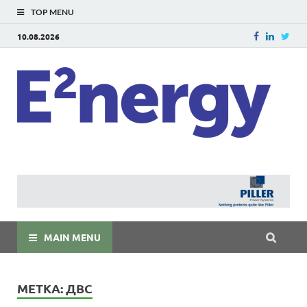
TOP MENU
10.08.2026
E
E²ner
энерг
Евраз
мира
MAIN MENU
МЕТКА:
ДВС