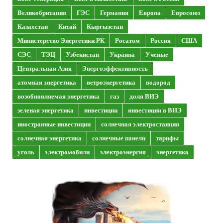
Великобритания
ГЭС
Германия
Европа
Евросоюз
Казахстан
Китай
Кыргызстан
Министерство Энергетики РК
Росатом
Россия
США
СЭС
ТЭЦ
Узбекистан
Украина
Ученые
Центральная Азия
Энергоэффективность
атомная энергетика
ветроэнергетика
водород
возобновляемая энергетика
газ
доля ВИЭ
зеленая энергетика
инвестиции
инвестиции в ВИЭ
иностранные инвестиции
солнечная электростанция
солнечная энергетика
солнечные панели
тарифы
уголь
электромобили
электроэнергия
энергетика