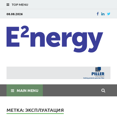
TOP MENU
08.08.2026
E
E²ner
энерг
Евраз
мира
MAIN MENU
МЕТКА:
ЭКСПЛУАТАЦИЯ