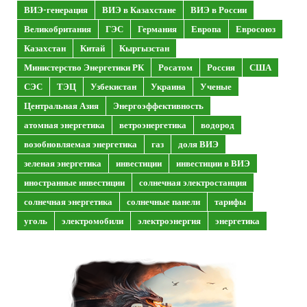
ВИЭ-генерация
ВИЭ в Казахстане
ВИЭ в России
Великобритания
ГЭС
Германия
Европа
Евросоюз
Казахстан
Китай
Кыргызстан
Министерство Энергетики РК
Росатом
Россия
США
СЭС
ТЭЦ
Узбекистан
Украина
Ученые
Центральная Азия
Энергоэффективность
атомная энергетика
ветроэнергетика
водород
возобновляемая энергетика
газ
доля ВИЭ
зеленая энергетика
инвестиции
инвестиции в ВИЭ
иностранные инвестиции
солнечная электростанция
солнечная энергетика
солнечные панели
тарифы
уголь
электромобили
электроэнергия
энергетика