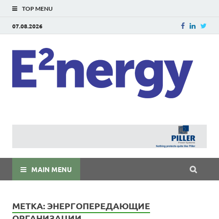
TOP MENU
07.08.2026
E
E²ner
энерг
Евраз
мира
MAIN MENU
МЕТКА:
ЭНЕРГОПЕРЕДАЮЩИЕ
ОРГАНИЗАЦИИ