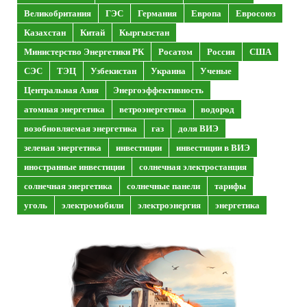
Великобритания
ГЭС
Германия
Европа
Евросоюз
Казахстан
Китай
Кыргызстан
Министерство Энергетики РК
Росатом
Россия
США
СЭС
ТЭЦ
Узбекистан
Украина
Ученые
Центральная Азия
Энергоэффективность
атомная энергетика
ветроэнергетика
водород
возобновляемая энергетика
газ
доля ВИЭ
зеленая энергетика
инвестиции
инвестиции в ВИЭ
иностранные инвестиции
солнечная электростанция
солнечная энергетика
солнечные панели
тарифы
уголь
электромобили
электроэнергия
энергетика