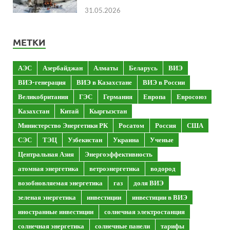
31.05.2026
МЕТКИ
АЭС
Азербайджан
Алматы
Беларусь
ВИЭ
ВИЭ-генерация
ВИЭ в Казахстане
ВИЭ в России
Великобритания
ГЭС
Германия
Европа
Евросоюз
Казахстан
Китай
Кыргызстан
Министерство Энергетики РК
Росатом
Россия
США
СЭС
ТЭЦ
Узбекистан
Украина
Ученые
Центральная Азия
Энергоэффективность
атомная энергетика
ветроэнергетика
водород
возобновляемая энергетика
газ
доля ВИЭ
зеленая энергетика
инвестиции
инвестиции в ВИЭ
иностранные инвестиции
солнечная электростанция
солнечная энергетика
солнечные панели
тарифы