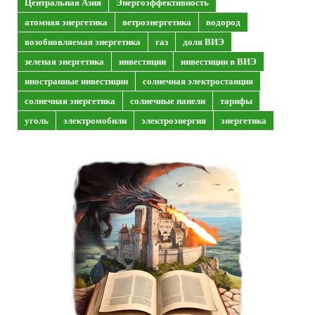
Центральная Азия
Энергоэффективность
атомная энергетика
ветроэнергетика
водород
возобновляемая энергетика
газ
доля ВИЭ
зеленая энергетика
инвестиции
инвестиции в ВИЭ
иностранные инвестиции
солнечная электростанция
солнечная энергетика
солнечные панели
тарифы
уголь
электромобили
электроэнергия
энергетика