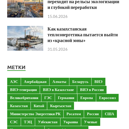
переходит на рельсы экологизации
и глубокой переработки
15.06.2026
Как казахстанская
теплоэнергетика пытается выйти
из «красной зоны»
31.05.2026
МЕТКИ
АЭС
Азербайджан
Алматы
Беларусь
ВИЭ
ВИЭ-генерация
ВИЭ в Казахстане
ВИЭ в России
Великобритания
ГЭС
Германия
Европа
Евросоюз
Казахстан
Китай
Кыргызстан
Министерство Энергетики РК
Росатом
Россия
США
СЭС
ТЭЦ
Узбекистан
Украина
Ученые