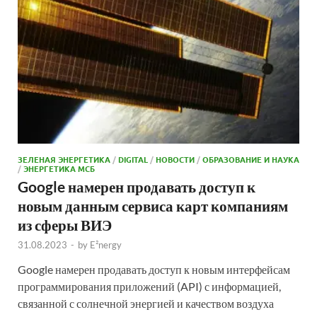
ЗЕЛЕНАЯ ЭНЕРГЕТИКА
/
DIGITAL
/
НОВОСТИ
/
ОБРАЗОВАНИЕ И НАУКА
/
ЭНЕРГЕТИКА МСБ
Google намерен продавать доступ к
новым данным сервиса карт компаниям
из сферы ВИЭ
31.08.2023
-
by
E²nergy
Google намерен продавать доступ к новым интерфейсам
программирования приложений (API) с информацией,
связанной с солнечной энергией и качеством воздуха