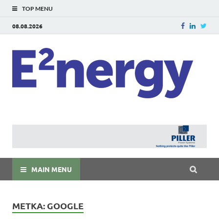
TOP MENU
08.08.2026
E
E²ner
энерг
Евраз
мира
MAIN MENU
МЕТКА:
GOOGLE