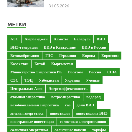
31.05.2026
МЕТКИ
АЭС
Азербайджан
Алматы
Беларусь
ВИЭ
ВИЭ-генерация
ВИЭ в Казахстане
ВИЭ в России
Великобритания
ГЭС
Германия
Европа
Евросоюз
Казахстан
Китай
Кыргызстан
Министерство Энергетики РК
Росатом
Россия
США
СЭС
ТЭЦ
Узбекистан
Украина
Ученые
Центральная Азия
Энергоэффективность
атомная энергетика
ветроэнергетика
водород
возобновляемая энергетика
газ
доля ВИЭ
зеленая энергетика
инвестиции
инвестиции в ВИЭ
иностранные инвестиции
солнечная электростанция
солнечная энергетика
солнечные панели
тарифы