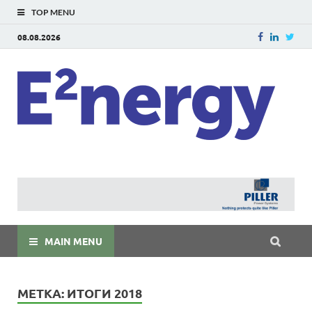
TOP MENU
08.08.2026
E
E²ner
энерг
Евраз
мира
MAIN MENU
МЕТКА:
ИТОГИ 2018