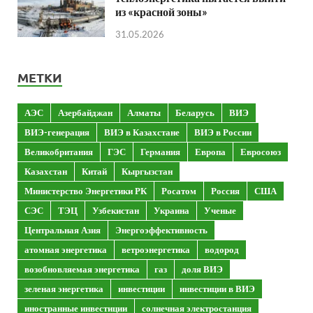
из «красной зоны»
31.05.2026
МЕТКИ
АЭС
Азербайджан
Алматы
Беларусь
ВИЭ
ВИЭ-генерация
ВИЭ в Казахстане
ВИЭ в России
Великобритания
ГЭС
Германия
Европа
Евросоюз
Казахстан
Китай
Кыргызстан
Министерство Энергетики РК
Росатом
Россия
США
СЭС
ТЭЦ
Узбекистан
Украина
Ученые
Центральная Азия
Энергоэффективность
атомная энергетика
ветроэнергетика
водород
возобновляемая энергетика
газ
доля ВИЭ
зеленая энергетика
инвестиции
инвестиции в ВИЭ
иностранные инвестиции
солнечная электростанция