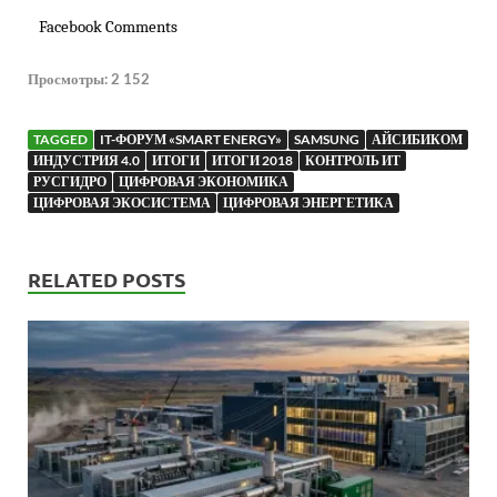
Facebook Comments
Просмотры:
2 152
TAGGED
IT-ФОРУМ «SMART ENERGY»
SAMSUNG
АЙСИБИКОМ
ИНДУСТРИЯ 4.0
ИТОГИ
ИТОГИ 2018
КОНТРОЛЬ ИТ
РУСГИДРО
ЦИФРОВАЯ ЭКОНОМИКА
ЦИФРОВАЯ ЭКОСИСТЕМА
ЦИФРОВАЯ ЭНЕРГЕТИКА
RELATED POSTS