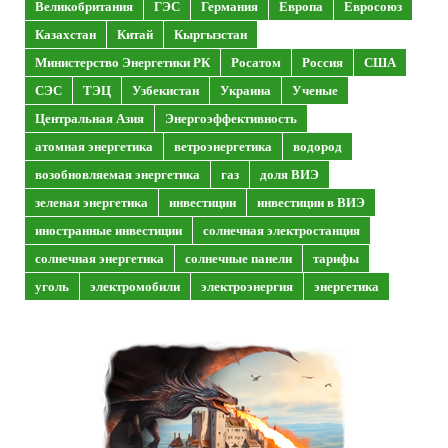
Великобритания
ГЭС
Германия
Европа
Евросоюз
Казахстан
Китай
Кыргызстан
Министерство Энергетики РК
Росатом
Россия
США
СЭС
ТЭЦ
Узбекистан
Украина
Ученые
Центральная Азия
Энергоэффективность
атомная энергетика
ветроэнергетика
водород
возобновляемая энергетика
газ
доля ВИЭ
зеленая энергетика
инвестиции
инвестиции в ВИЭ
иностранные инвестиции
солнечная электростанция
солнечная энергетика
солнечные панели
тарифы
уголь
электромобили
электроэнергия
энергетика