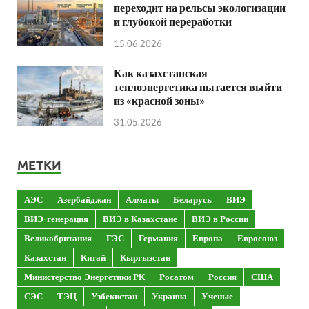
переходит на рельсы экологизации
и глубокой переработки
15.06.2026
Как казахстанская
теплоэнергетика пытается выйти
из «красной зоны»
31.05.2026
МЕТКИ
АЭС
Азербайджан
Алматы
Беларусь
ВИЭ
ВИЭ-генерация
ВИЭ в Казахстане
ВИЭ в России
Великобритания
ГЭС
Германия
Европа
Евросоюз
Казахстан
Китай
Кыргызстан
Министерство Энергетики РК
Росатом
Россия
США
СЭС
ТЭЦ
Узбекистан
Украина
Ученые