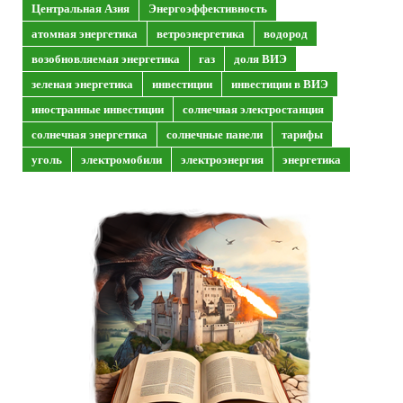
Центральная Азия
Энергоэффективность
атомная энергетика
ветроэнергетика
водород
возобновляемая энергетика
газ
доля ВИЭ
зеленая энергетика
инвестиции
инвестиции в ВИЭ
иностранные инвестиции
солнечная электростанция
солнечная энергетика
солнечные панели
тарифы
уголь
электромобили
электроэнергия
энергетика