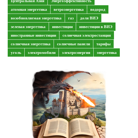
Центральная Азия
Энергоэффективность
атомная энергетика
ветроэнергетика
водород
возобновляемая энергетика
газ
доля ВИЭ
зеленая энергетика
инвестиции
инвестиции в ВИЭ
иностранные инвестиции
солнечная электростанция
солнечная энергетика
солнечные панели
тарифы
уголь
электромобили
электроэнергия
энергетика