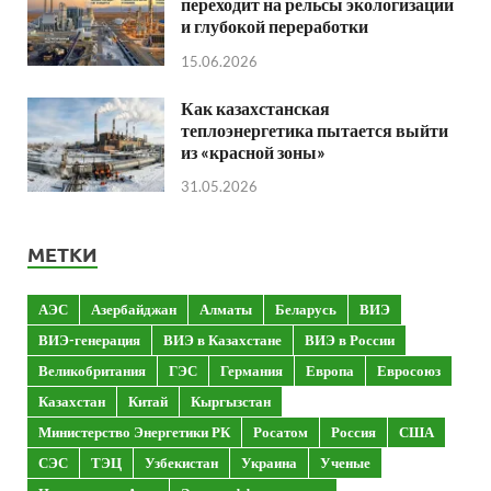
переходит на рельсы экологизации
и глубокой переработки
15.06.2026
Как казахстанская
теплоэнергетика пытается выйти
из «красной зоны»
31.05.2026
МЕТКИ
АЭС
Азербайджан
Алматы
Беларусь
ВИЭ
ВИЭ-генерация
ВИЭ в Казахстане
ВИЭ в России
Великобритания
ГЭС
Германия
Европа
Евросоюз
Казахстан
Китай
Кыргызстан
Министерство Энергетики РК
Росатом
Россия
США
СЭС
ТЭЦ
Узбекистан
Украина
Ученые