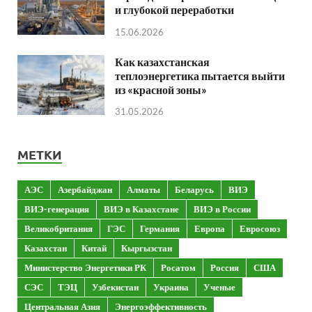
и глубокой переработки
15.06.2026
Как казахстанская
теплоэнергетика пытается выйти
из «красной зоны»
31.05.2026
МЕТКИ
АЭС
Азербайджан
Алматы
Беларусь
ВИЭ
ВИЭ-генерация
ВИЭ в Казахстане
ВИЭ в России
Великобритания
ГЭС
Германия
Европа
Евросоюз
Казахстан
Китай
Кыргызстан
Министерство Энергетики РК
Росатом
Россия
США
СЭС
ТЭЦ
Узбекистан
Украина
Ученые
Центральная Азия
Энергоэффективность