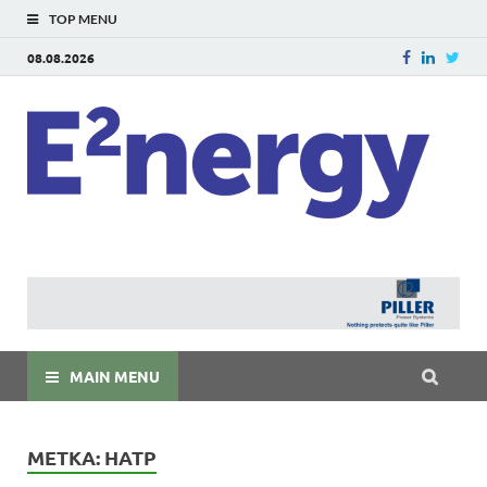
TOP MENU
08.08.2026
E
E²ner
энерг
Евраз
мира
MAIN MENU
МЕТКА:
НАТР