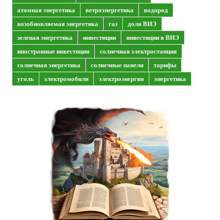
атомная энергетика
ветроэнергетика
водород
возобновляемая энергетика
газ
доля ВИЭ
зеленая энергетика
инвестиции
инвестиции в ВИЭ
иностранные инвестиции
солнечная электростанция
солнечная энергетика
солнечные панели
тарифы
уголь
электромобили
электроэнергия
энергетика