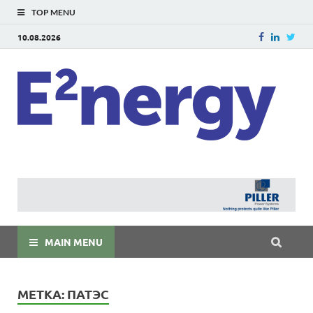
TOP MENU
10.08.2026
E
E²ner
энерг
Евраз
мира
MAIN MENU
МЕТКА:
ПАТЭС