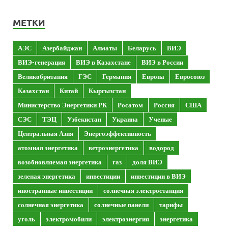
МЕТКИ
АЭС
Азербайджан
Алматы
Беларусь
ВИЭ
ВИЭ-генерация
ВИЭ в Казахстане
ВИЭ в России
Великобритания
ГЭС
Германия
Европа
Евросоюз
Казахстан
Китай
Кыргызстан
Министерство Энергетики РК
Росатом
Россия
США
СЭС
ТЭЦ
Узбекистан
Украина
Ученые
Центральная Азия
Энергоэффективность
атомная энергетика
ветроэнергетика
водород
возобновляемая энергетика
газ
доля ВИЭ
зеленая энергетика
инвестиции
инвестиции в ВИЭ
иностранные инвестиции
солнечная электростанция
солнечная энергетика
солнечные панели
тарифы
уголь
электромобили
электроэнергия
энергетика