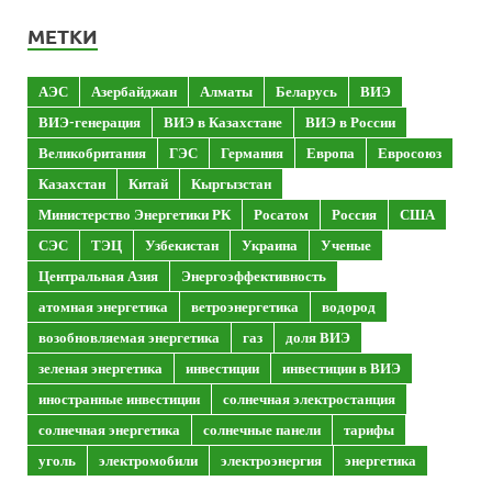
МЕТКИ
АЭС
Азербайджан
Алматы
Беларусь
ВИЭ
ВИЭ-генерация
ВИЭ в Казахстане
ВИЭ в России
Великобритания
ГЭС
Германия
Европа
Евросоюз
Казахстан
Китай
Кыргызстан
Министерство Энергетики РК
Росатом
Россия
США
СЭС
ТЭЦ
Узбекистан
Украина
Ученые
Центральная Азия
Энергоэффективность
атомная энергетика
ветроэнергетика
водород
возобновляемая энергетика
газ
доля ВИЭ
зеленая энергетика
инвестиции
инвестиции в ВИЭ
иностранные инвестиции
солнечная электростанция
солнечная энергетика
солнечные панели
тарифы
уголь
электромобили
электроэнергия
энергетика