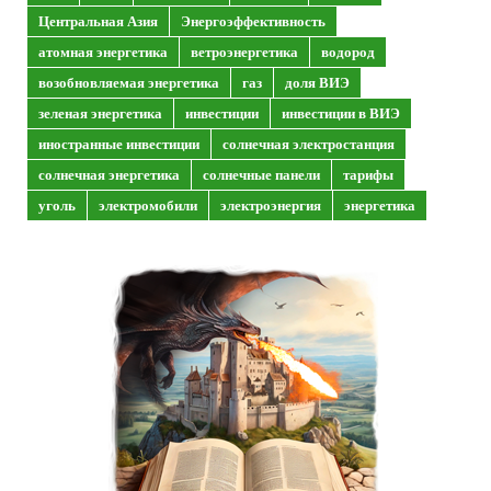
Центральная Азия
Энергоэффективность
атомная энергетика
ветроэнергетика
водород
возобновляемая энергетика
газ
доля ВИЭ
зеленая энергетика
инвестиции
инвестиции в ВИЭ
иностранные инвестиции
солнечная электростанция
солнечная энергетика
солнечные панели
тарифы
уголь
электромобили
электроэнергия
энергетика