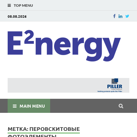
TOP MENU
08.08.2026
E
E²ner
энерг
Евраз
мира
MAIN MENU
МЕТКА:
ПЕРОВСКИТОВЫЕ
ФОТОЭЛЕМЕНТЫ