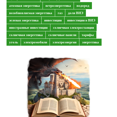
атомная энергетика
ветроэнергетика
водород
возобновляемая энергетика
газ
доля ВИЭ
зеленая энергетика
инвестиции
инвестиции в ВИЭ
иностранные инвестиции
солнечная электростанция
солнечная энергетика
солнечные панели
тарифы
уголь
электромобили
электроэнергия
энергетика