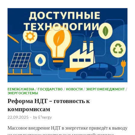
EENERGY.MEDIA
/
ГОСУДАРСТВО
/
НОВОСТИ
/
ЭНЕРГОМЕНЕДЖМЕНТ
/
ЭНЕРГОСИСТЕМЫ
Реформа НДТ – готовность к
компромиссам
22.09.2025
-
by
E²nergy
Массовое внедрение НДТ в энергетике приведёт к выводу
из эксплуатации значительных мощностей: порядка