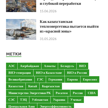
и глубокой переработки
15.06.2026
Как казахстанская
теплоэнергетика пытается выйти
из «красной зоны»
31.05.2026
МЕТКИ
АЭС
Азербайджан
Алматы
Беларусь
ВИЭ
ВИЭ-генерация
ВИЭ в Казахстане
ВИЭ в России
Великобритания
ГЭС
Германия
Европа
Евросоюз
Казахстан
Китай
Кыргызстан
Министерство Энергетики РК
Росатом
Россия
США
СЭС
ТЭЦ
Узбекистан
Украина
Ученые
Центральная Азия
Энергоэффективность