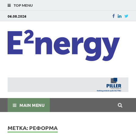
TOP MENU
06.08.2026
E
E²ner
энерг
Евраз
мира
MAIN MENU
МЕТКА:
РЕФОРМА