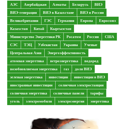
АЭС
Азербайджан
Алматы
Беларусь
ВИЭ
ВИЭ-генерация
ВИЭ в Казахстане
ВИЭ в России
Великобритания
ГЭС
Германия
Европа
Евросоюз
Казахстан
Китай
Кыргызстан
Министерство Энергетики РК
Росатом
Россия
США
СЭС
ТЭЦ
Узбекистан
Украина
Ученые
Центральная Азия
Энергоэффективность
атомная энергетика
ветроэнергетика
водород
возобновляемая энергетика
газ
доля ВИЭ
зеленая энергетика
инвестиции
инвестиции в ВИЭ
иностранные инвестиции
солнечная электростанция
солнечная энергетика
солнечные панели
тарифы
уголь
электромобили
электроэнергия
энергетика