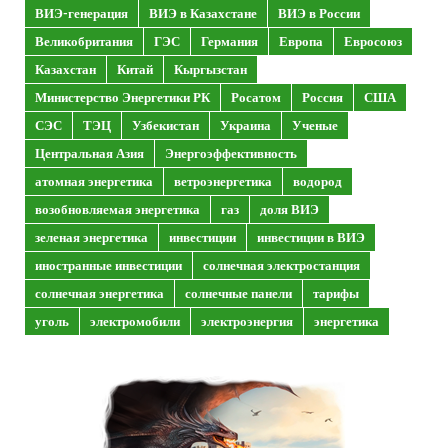
ВИЭ-генерация
ВИЭ в Казахстане
ВИЭ в России
Великобритания
ГЭС
Германия
Европа
Евросоюз
Казахстан
Китай
Кыргызстан
Министерство Энергетики РК
Росатом
Россия
США
СЭС
ТЭЦ
Узбекистан
Украина
Ученые
Центральная Азия
Энергоэффективность
атомная энергетика
ветроэнергетика
водород
возобновляемая энергетика
газ
доля ВИЭ
зеленая энергетика
инвестиции
инвестиции в ВИЭ
иностранные инвестиции
солнечная электростанция
солнечная энергетика
солнечные панели
тарифы
уголь
электромобили
электроэнергия
энергетика