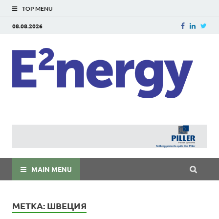
TOP MENU
08.08.2026
E
E²ner
энерг
Евраз
мира
MAIN MENU
МЕТКА:
ШВЕЦИЯ