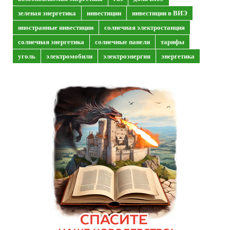
зеленая энергетика
инвестиции
инвестиции в ВИЭ
иностранные инвестиции
солнечная электростанция
солнечная энергетика
солнечные панели
тарифы
уголь
электромобили
электроэнергия
энергетика