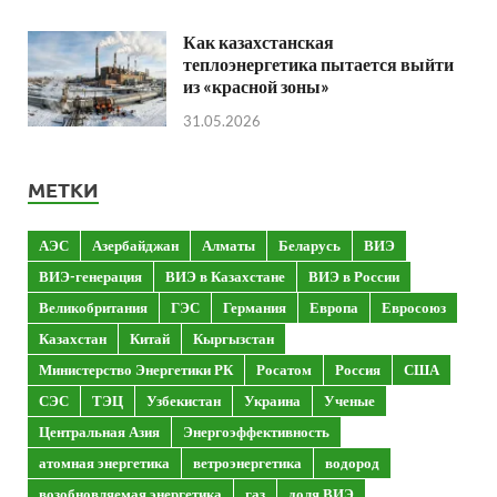
Как казахстанская
теплоэнергетика пытается выйти
из «красной зоны»
31.05.2026
МЕТКИ
АЭС
Азербайджан
Алматы
Беларусь
ВИЭ
ВИЭ-генерация
ВИЭ в Казахстане
ВИЭ в России
Великобритания
ГЭС
Германия
Европа
Евросоюз
Казахстан
Китай
Кыргызстан
Министерство Энергетики РК
Росатом
Россия
США
СЭС
ТЭЦ
Узбекистан
Украина
Ученые
Центральная Азия
Энергоэффективность
атомная энергетика
ветроэнергетика
водород
возобновляемая энергетика
газ
доля ВИЭ