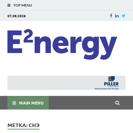
TOP MENU
07.08.2026
E
E²ner
энерг
Евраз
мира
MAIN MENU
МЕТКА:
СНЭ