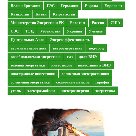
Великобритания
ГЭС
Германия
Европа
Евросоюз
Казахстан
Китай
Кыргызстан
Министерство Энергетики РК
Росатом
Россия
США
СЭС
ТЭЦ
Узбекистан
Украина
Ученые
Центральная Азия
Энергоэффективность
атомная энергетика
ветроэнергетика
водород
возобновляемая энергетика
газ
доля ВИЭ
зеленая энергетика
инвестиции
инвестиции в ВИЭ
иностранные инвестиции
солнечная электростанция
солнечная энергетика
солнечные панели
тарифы
уголь
электромобили
электроэнергия
энергетика