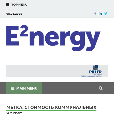
TOP MENU
08.08.2026
E
E²ner
энерг
Евраз
мира
MAIN MENU
МЕТКА:
СТОИМОСТЬ КОММУНАЛЬНЫХ
УСЛУГ