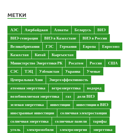
МЕТКИ
АЭС
Азербайджан
Алматы
Беларусь
ВИЭ
ВИЭ-генерация
ВИЭ в Казахстане
ВИЭ в России
Великобритания
ГЭС
Германия
Европа
Евросоюз
Казахстан
Китай
Кыргызстан
Министерство Энергетики РК
Росатом
Россия
США
СЭС
ТЭЦ
Узбекистан
Украина
Ученые
Центральная Азия
Энергоэффективность
атомная энергетика
ветроэнергетика
водород
возобновляемая энергетика
газ
доля ВИЭ
зеленая энергетика
инвестиции
инвестиции в ВИЭ
иностранные инвестиции
солнечная электростанция
солнечная энергетика
солнечные панели
тарифы
уголь
электромобили
электроэнергия
энергетика