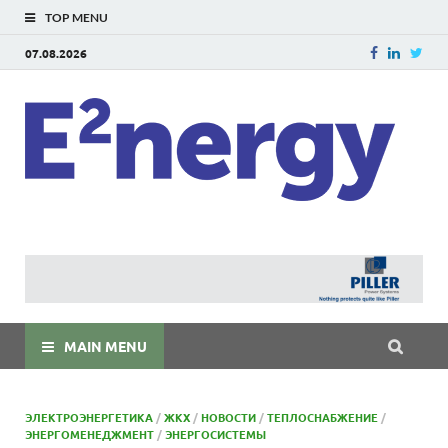
TOP MENU
07.08.2026
E
E²ner
энерг
Евраз
мира
MAIN MENU
ЭЛЕКТРОЭНЕРГЕТИКА
/
ЖКХ
/
НОВОСТИ
/
ТЕПЛОСНАБЖЕНИЕ
/
ЭНЕРГОМЕНЕДЖМЕНТ
/
ЭНЕРГОСИСТЕМЫ