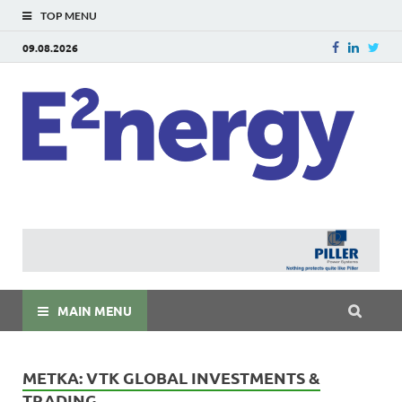
TOP MENU
09.08.2026
E
E²ner
энерг
Евраз
мира
MAIN MENU
МЕТКА:
VTK GLOBAL INVESTMENTS &
TRADING