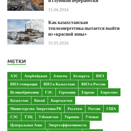
и глубокой переработки
15.06.2026
Как казахстанская
теплоэнергетика пытается выйти
из «красной зоны»
31.05.2026
МЕТКИ
АЭС
Азербайджан
Алматы
Беларусь
ВИЭ
ВИЭ-генерация
ВИЭ в Казахстане
ВИЭ в России
Великобритания
ГЭС
Германия
Европа
Евросоюз
Казахстан
Китай
Кыргызстан
Министерство Энергетики РК
Росатом
Россия
США
СЭС
ТЭЦ
Узбекистан
Украина
Ученые
Центральная Азия
Энергоэффективность