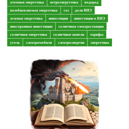
атомная энергетика
ветроэнергетика
водород
возобновляемая энергетика
газ
доля ВИЭ
зеленая энергетика
инвестиции
инвестиции в ВИЭ
иностранные инвестиции
солнечная электростанция
солнечная энергетика
солнечные панели
тарифы
уголь
электромобили
электроэнергия
энергетика