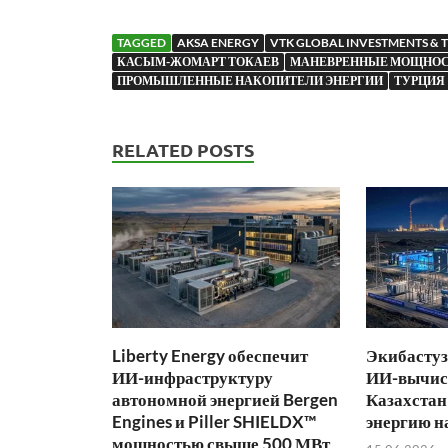
TAGGED
AKSA ENERGY
VTK GLOBAL INVESTMENTS & 
КАСЫМ-ЖОМАРТ ТОКАЕВ
МАНЕВРЕННЫЕ МОЩНО
ПРОМЫШЛЕННЫЕ НАКОПИТЕЛИ ЭНЕРГИИ
ТУРЦИЯ
RELATED POSTS
Liberty Energy обеспечит
Экибастуз
ИИ-инфраструктуру
ИИ-вычис
автономной энергией Bergen
Казахстан
Engines и Piller SHIELDX™
энергию н
мощностью свыше 500 МВт