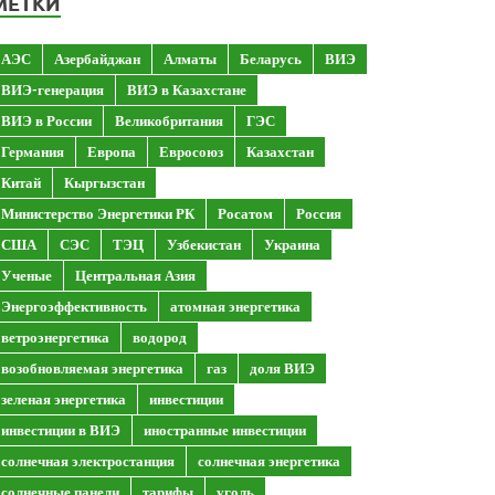
МЕТКИ
АЭС
Азербайджан
Алматы
Беларусь
ВИЭ
ВИЭ-генерация
ВИЭ в Казахстане
ВИЭ в России
Великобритания
ГЭС
Германия
Европа
Евросоюз
Казахстан
Китай
Кыргызстан
Министерство Энергетики РК
Росатом
Россия
США
СЭС
ТЭЦ
Узбекистан
Украина
Ученые
Центральная Азия
Энергоэффективность
атомная энергетика
ветроэнергетика
водород
возобновляемая энергетика
газ
доля ВИЭ
зеленая энергетика
инвестиции
инвестиции в ВИЭ
иностранные инвестиции
солнечная электростанция
солнечная энергетика
солнечные панели
тарифы
уголь