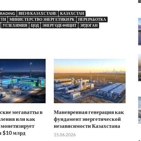
TRADING
ВИЭ В КАЗАХСТАНЕ
КАЗАХСТАН
СТИ
МИНИСТЕРСТВО ЭНЕРГЕТИКИ РК
ПЕРЕРАБОТКА
УГЛЕХИМИЯ
ЦОД
ЭНЕРГОДЕФИЦИТ
ЭРДОГАН
ские мегаватты в
Маневренная генерация как
ления или как
фундамент энергетической
 монетизирует
независимости Казахстана
а $10 млрд
15.06.2026