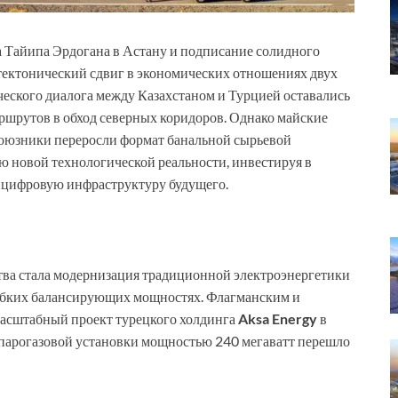
 Тайипа Эрдогана в Астану и подписание солидного
тектонический сдвиг в экономических отношениях двух
ческого диалога между Казахстаном и Турцией оставались
ршрутов в обход северных коридоров. Однако майские
союзники переросли формат банальной сырьевой
ю новой технологической реальности, инвестируя в
 цифровую инфраструктуру будущего.
тва стала модернизация традиционной электроэнергетики
 гибких балансирующих мощностях. Флагманским и
масштабный проект турецкого холдинга
Aksa Energy
в
парогазовой установки мощностью 240 мегаватт перешло