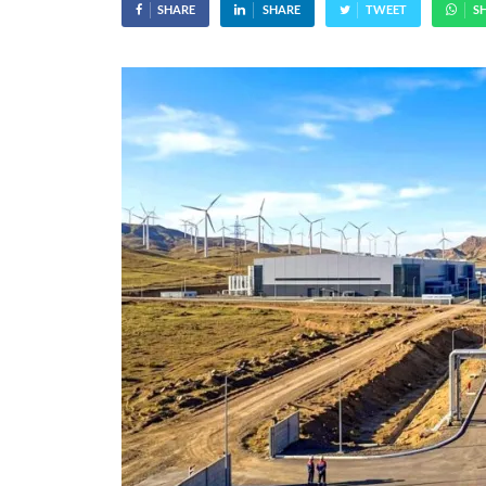
SHARE
SHARE
TWEET
S