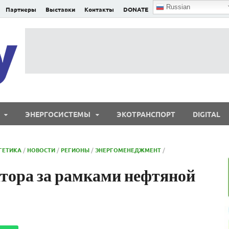
Russian
Партнеры
Выставки
Контакты
DONATE
E²nergy
E²nergy — энергетика Евразии и мира
ЭНЕРГОСИСТЕМЫ
ЭКОТРАНСПОРТ
DIGITAL
ГЕТИКА
/
НОВОСТИ
/
РЕГИОНЫ
/
ЭНЕРГОМЕНЕДЖМЕНТ
/
тора за рамками нефтяной