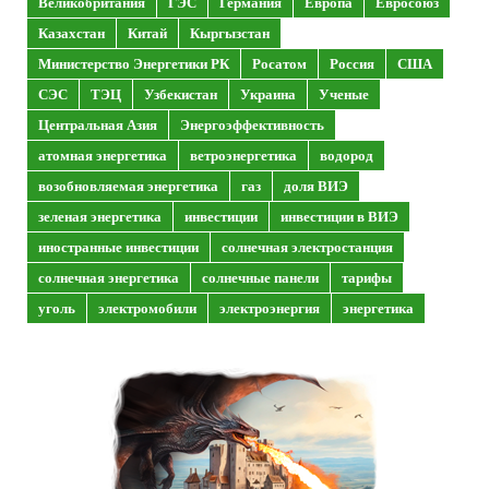
Великобритания
ГЭС
Германия
Европа
Евросоюз
Казахстан
Китай
Кыргызстан
Министерство Энергетики РК
Росатом
Россия
США
СЭС
ТЭЦ
Узбекистан
Украина
Ученые
Центральная Азия
Энергоэффективность
атомная энергетика
ветроэнергетика
водород
возобновляемая энергетика
газ
доля ВИЭ
зеленая энергетика
инвестиции
инвестиции в ВИЭ
иностранные инвестиции
солнечная электростанция
солнечная энергетика
солнечные панели
тарифы
уголь
электромобили
электроэнергия
энергетика