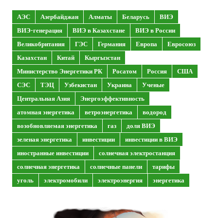
АЭС
Азербайджан
Алматы
Беларусь
ВИЭ
ВИЭ-генерация
ВИЭ в Казахстане
ВИЭ в России
Великобритания
ГЭС
Германия
Европа
Евросоюз
Казахстан
Китай
Кыргызстан
Министерство Энергетики РК
Росатом
Россия
США
СЭС
ТЭЦ
Узбекистан
Украина
Ученые
Центральная Азия
Энергоэффективность
атомная энергетика
ветроэнергетика
водород
возобновляемая энергетика
газ
доля ВИЭ
зеленая энергетика
инвестиции
инвестиции в ВИЭ
иностранные инвестиции
солнечная электростанция
солнечная энергетика
солнечные панели
тарифы
уголь
электромобили
электроэнергия
энергетика