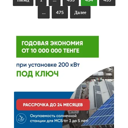
…
475
Далее