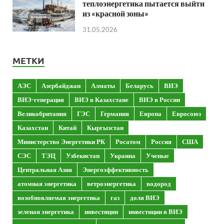
теплоэнергетика пытается выйти
из «красной зоны»
31.05.2026
МЕТКИ
АЭС
Азербайджан
Алматы
Беларусь
ВИЭ
ВИЭ-генерация
ВИЭ в Казахстане
ВИЭ в России
Великобритания
ГЭС
Германия
Европа
Евросоюз
Казахстан
Китай
Кыргызстан
Министерство Энергетики РК
Росатом
Россия
США
СЭС
ТЭЦ
Узбекистан
Украина
Ученые
Центральная Азия
Энергоэффективность
атомная энергетика
ветроэнергетика
водород
возобновляемая энергетика
газ
доля ВИЭ
зеленая энергетика
инвестиции
инвестиции в ВИЭ