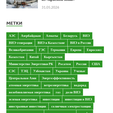
31.05.2026
МЕТКИ
АЭС
Азербайджан
Алматы
Беларусь
ВИЭ
ВИЭ-генерация
ВИЭ в Казахстане
ВИЭ в России
Великобритания
ГЭС
Германия
Европа
Евросоюз
Казахстан
Китай
Кыргызстан
Министерство Энергетики РК
Росатом
Россия
США
СЭС
ТЭЦ
Узбекистан
Украина
Ученые
Центральная Азия
Энергоэффективность
атомная энергетика
ветроэнергетика
водород
возобновляемая энергетика
газ
доля ВИЭ
зеленая энергетика
инвестиции
инвестиции в ВИЭ
иностранные инвестиции
солнечная электростанция