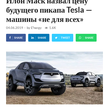
Илон Маск назвал цену
будущего пикапа Tesla —
машины «не для всех»
04.06.2019
-
by
E²nergy
1.6K
SHARE
SHARE
TWEET
SHARE