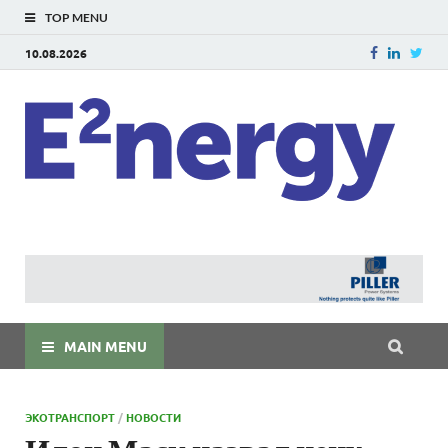
TOP MENU
10.08.2026
E
E²ner
энерг
Евраз
мира
MAIN MENU
ЭКОТРАНСПОРТ
/
НОВОСТИ