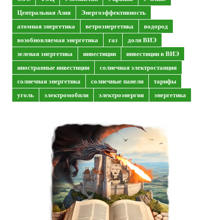
Центральная Азия
Энергоэффективность
атомная энергетика
ветроэнергетика
водород
возобновляемая энергетика
газ
доля ВИЭ
зеленая энергетика
инвестиции
инвестиции в ВИЭ
иностранные инвестиции
солнечная электростанция
солнечная энергетика
солнечные панели
тарифы
уголь
электромобили
электроэнергия
энергетика