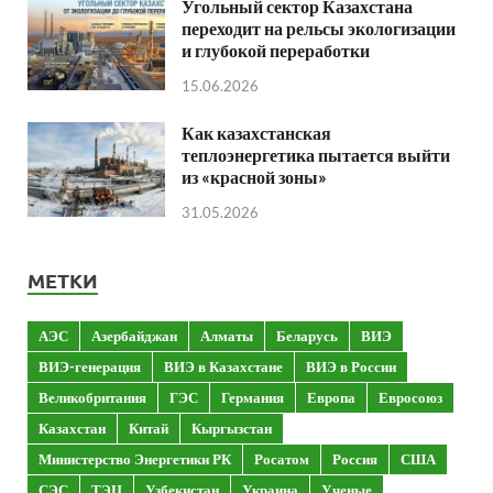
Угольный сектор Казахстана
переходит на рельсы экологизации
и глубокой переработки
15.06.2026
Как казахстанская
теплоэнергетика пытается выйти
из «красной зоны»
31.05.2026
МЕТКИ
АЭС
Азербайджан
Алматы
Беларусь
ВИЭ
ВИЭ-генерация
ВИЭ в Казахстане
ВИЭ в России
Великобритания
ГЭС
Германия
Европа
Евросоюз
Казахстан
Китай
Кыргызстан
Министерство Энергетики РК
Росатом
Россия
США
СЭС
ТЭЦ
Узбекистан
Украина
Ученые