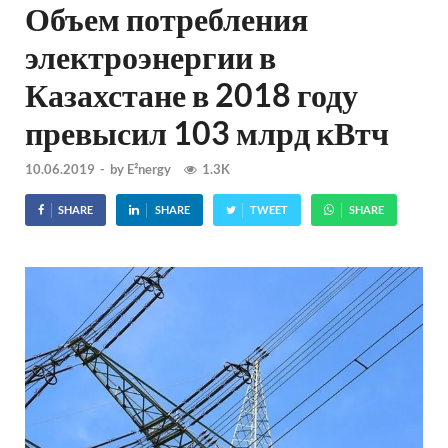
Объем потребления
электроэнергии в
Казахстане в 2018 году
превысил 103 млрд кВтч
10.06.2019
-
by
E²nergy
1.3K
SHARE
SHARE
TWEET
SHARE