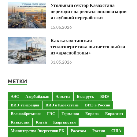
Угольный сектор Казахстана
переходит на рельсы экологизации
и глубокой переработки
15.06.2026
Как казахстанская
теплоэнергетика пытается выйти
из «красной зоны»
31.05.2026
МЕТКИ
АЭС
Азербайджан
Алматы
Беларусь
ВИЭ
ВИЭ-генерация
ВИЭ в Казахстане
ВИЭ в России
Великобритания
ГЭС
Германия
Европа
Евросоюз
Казахстан
Китай
Кыргызстан
Министерство Энергетики РК
Росатом
Россия
США