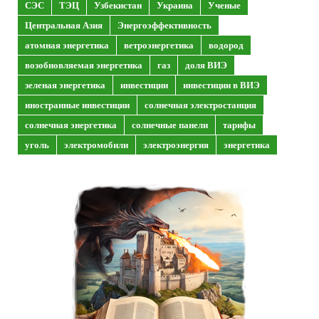
СЭС
ТЭЦ
Узбекистан
Украина
Ученые
Центральная Азия
Энергоэффективность
атомная энергетика
ветроэнергетика
водород
возобновляемая энергетика
газ
доля ВИЭ
зеленая энергетика
инвестиции
инвестиции в ВИЭ
иностранные инвестиции
солнечная электростанция
солнечная энергетика
солнечные панели
тарифы
уголь
электромобили
электроэнергия
энергетика