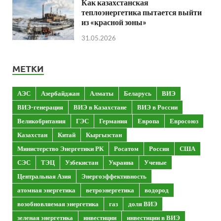
Как казахстанская
теплоэнергетика пытается выйти
из «красной зоны»
31.05.2026
МЕТКИ
АЭС
Азербайджан
Алматы
Беларусь
ВИЭ
ВИЭ-генерация
ВИЭ в Казахстане
ВИЭ в России
Великобритания
ГЭС
Германия
Европа
Евросоюз
Казахстан
Китай
Кыргызстан
Министерство Энергетики РК
Росатом
Россия
США
СЭС
ТЭЦ
Узбекистан
Украина
Ученые
Центральная Азия
Энергоэффективность
атомная энергетика
ветроэнергетика
водород
возобновляемая энергетика
газ
доля ВИЭ
зеленая энергетика
инвестиции
инвестиции в ВИЭ