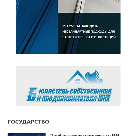
ГОСУДАРСТВО
Экибастузские мегаватты в ИИ-