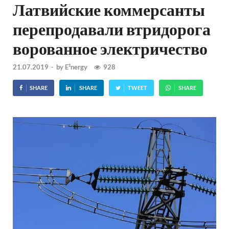
Латвийские коммерсанты
перепродавали втридорога
ворованное электричество
21.07.2019
-
by
E²nergy
928
SHARE
SHARE
TWEET
SHARE