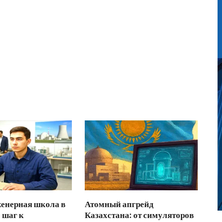
енерная школа в
Атомный апгрейд
 шаг к
Казахстана: от симуляторов