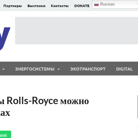
Russian
Партнеры
Выставки
Контакты
DONATE
E²nergy
E²nergy — энергетика Евразии и мира
ЭНЕРГОСИСТЕМЫ
ЭКОТРАНСПОРТ
DIGITAL
 Rolls-Royce можно
ках
HARE