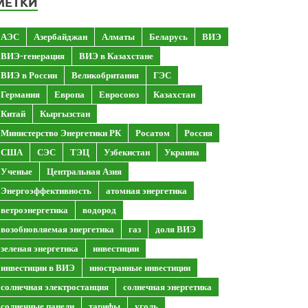
МЕТКИ
АЭС
Азербайджан
Алматы
Беларусь
ВИЭ
ВИЭ-генерация
ВИЭ в Казахстане
ВИЭ в России
Великобритания
ГЭС
Германия
Европа
Евросоюз
Казахстан
Китай
Кыргызстан
Министерство Энергетики РК
Росатом
Россия
США
СЭС
ТЭЦ
Узбекистан
Украина
Ученые
Центральная Азия
Энергоэффективность
атомная энергетика
ветроэнергетика
водород
возобновляемая энергетика
газ
доля ВИЭ
зеленая энергетика
инвестиции
инвестиции в ВИЭ
иностранные инвестиции
солнечная электростанция
солнечная энергетика
солнечные панели
тарифы
уголь