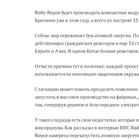
Rolls-Royce будет производить компактные моду
Британии уже в этом году, а всего их построят 15
Сейчас мир переживает бум атомной энергии. П
действующих гражданских реакторов и еще 53 ст
Европе и Азии. В одном Китае больше реакторов, 
Отчасти причина тут в политике: каждый проек
наталкивается на оппозицию защитников окружа
Стагнацию может помочь преодолеть появление 
запустить в массовое производство на фабриках,
там, генерируя дешевое и безуглеродное электрич
У такого подхода есть свои недостатки, которые 
консорциума. Как рассказал в интервью ВВС Rad
Royce намерена перезапустить атомную энергет