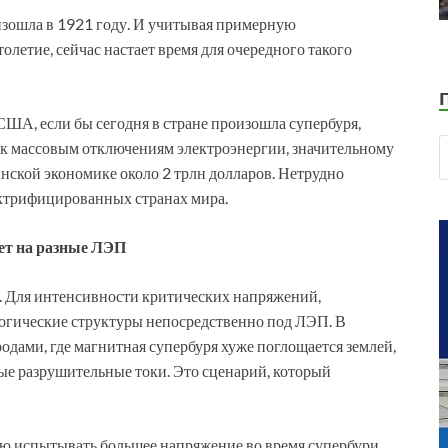
изошла в 1921 году. И учитывая примерную
олетие, сейчас настает время для очередного такого
ША, если бы сегодня в стране произошла супербуря,
 к массовым отключениям электроэнергии, значительному
нской экономике около 2 трлн долларов. Нетрудно
ектрифицированных странах мира.
ет на разные ЛЭП
. Для интенсивности критических напряжений,
огические структуры непосредственно под ЛЭП. В
одами, где магнитная супербуря хуже поглощается землей,
ые разрушительные токи. Это сценарий, который
ю испытывать большее напряжение во время супербури,