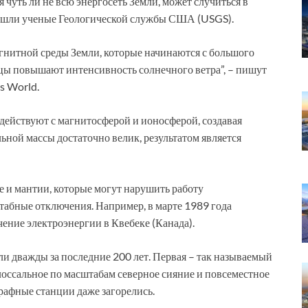
 чуть ли не всю энергосеть Земли, может случиться в
ишли ученые Геологической службы США (USGS).
гнитной среды Земли, которые начинаются с большого
цы повышают интенсивность солнечного ветра”, – пишут
s World.
одействуют с магнитосферой и ионосферой, создавая
ной массы достаточно велик, результатом является
е и мантии, которые могут нарушить работу
табные отключения. Например, в марте 1989 года
ение электроэнергии в Квебеке (Канада).
и дважды за последние 200 лет. Первая – так называемый
лоссальное по масштабам северное сияние и повсеместное
рафные станции даже загорелись.