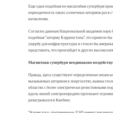
Еще одна подобная по масштабам супербуря про
периодичность таких солнечных штормов раз в ст
катаклизма.
Согласно данным Национальной академии наук С
подобная “шторму Кэррингтона”, это привело бы
ущербу для инфраструктуры и стоило бы америка
представить, что произойдет в других высокоэл
Магнитная супербуря неодинаково воздейству
Правда, здесь существуют определенные нюансы
вызываемых штормом в энергосетях, важны геол
областях с более электрически резистивными пор
вдоль линий электропередачи протекают огромн
разыгрывался в Квебеке.
“Кроме того, протяженные ЛЭП имеют тенденци