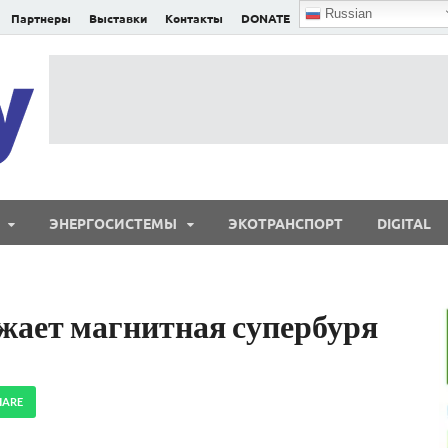
Russian
Партнеры
Выставки
Контакты
DONATE
E²nergy
E²nergy — энергетика Евразии и мира
ЭНЕРГОСИСТЕМЫ
ЭКОТРАНСПОРТ
DIGITAL
жает магнитная супербуря
HARE