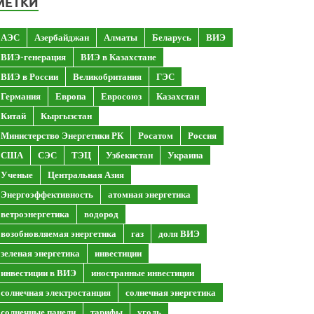
МЕТКИ
АЭС
Азербайджан
Алматы
Беларусь
ВИЭ
ВИЭ-генерация
ВИЭ в Казахстане
ВИЭ в России
Великобритания
ГЭС
Германия
Европа
Евросоюз
Казахстан
Китай
Кыргызстан
Министерство Энергетики РК
Росатом
Россия
США
СЭС
ТЭЦ
Узбекистан
Украина
Ученые
Центральная Азия
Энергоэффективность
атомная энергетика
ветроэнергетика
водород
возобновляемая энергетика
газ
доля ВИЭ
зеленая энергетика
инвестиции
инвестиции в ВИЭ
иностранные инвестиции
солнечная электростанция
солнечная энергетика
солнечные панели
тарифы
уголь