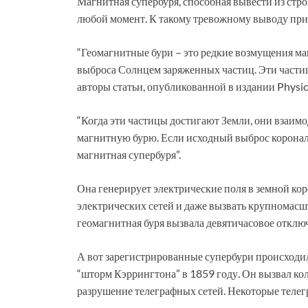
Магнитная супербуря, способная вывести из строя
любой момент. К такому тревожному выводу пр
“Геомагнитные бури – это редкие возмущения ма
выброса Солнцем заряженных частиц. Эти части
авторы статьи, опубликованной в издании Physic
“Когда эти частицы достигают Земли, они взаим
магнитную бурю. Если исходный выброс корональ
магнитная супербуря”.
Она генерирует электрические поля в земной кор
электрических сетей и даже вызвать крупномасш
геомагнитная буря вызвала девятичасовое отключ
А вот зарегистрированные супербури происходил
“шторм Кэррингтона” в 1859 году. Он вызвал ко
разрушение телеграфных сетей. Некоторые телег