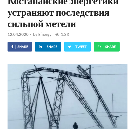
Костанайские энергетики
устраняют последствия
сильной метели
12.04.2020
-
by
E²nergy
1.2K
SHARE
SHARE
TWEET
SHARE