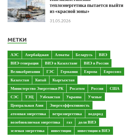
теплоэнергетика пытается выйти
из «красной зоны»
31.05.2026
МЕТКИ
АЭС
Азербайджан
Алматы
Беларусь
ВИЭ
ВИЭ-генерация
ВИЭ в Казахстане
ВИЭ в России
Великобритания
ГЭС
Германия
Европа
Евросоюз
Казахстан
Китай
Кыргызстан
Министерство Энергетики РК
Росатом
Россия
США
СЭС
ТЭЦ
Узбекистан
Украина
Ученые
Центральная Азия
Энергоэффективность
атомная энергетика
ветроэнергетика
водород
возобновляемая энергетика
газ
доля ВИЭ
зеленая энергетика
инвестиции
инвестиции в ВИЭ