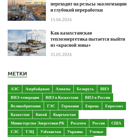
переходит на рельсы экологизации
и глубокой переработки
15.06.2026
Как казахстанская
теплоэнергетика пытается выйти
из «красной зоны»
31.05.2026
МЕТКИ
АЭС
Азербайджан
Алматы
Беларусь
ВИЭ
ВИЭ-генерация
ВИЭ в Казахстане
ВИЭ в России
Великобритания
ГЭС
Германия
Европа
Евросоюз
Казахстан
Китай
Кыргызстан
Министерство Энергетики РК
Росатом
Россия
США
СЭС
ТЭЦ
Узбекистан
Украина
Ученые