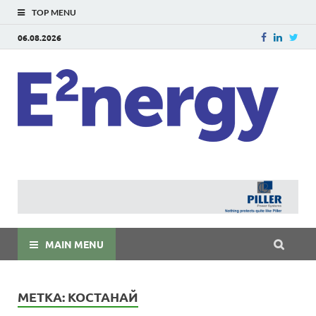
TOP MENU
06.08.2026
E
E²ner
энерг
Евраз
мира
MAIN MENU
МЕТКА:
КОСТАНАЙ