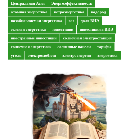
Центральная Азия
Энергоэффективность
атомная энергетика
ветроэнергетика
водород
возобновляемая энергетика
газ
доля ВИЭ
зеленая энергетика
инвестиции
инвестиции в ВИЭ
иностранные инвестиции
солнечная электростанция
солнечная энергетика
солнечные панели
тарифы
уголь
электромобили
электроэнергия
энергетика