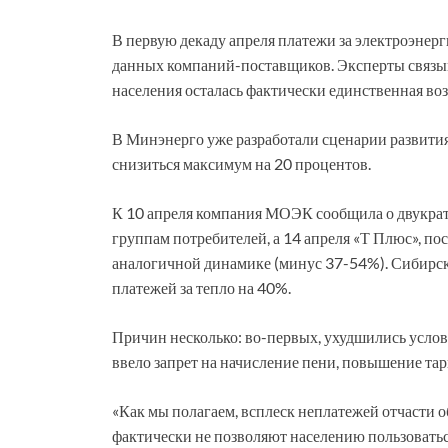
В первую декаду апреля платежи за электроэнерг
данных компаний-поставщиков. Эксперты связыва
населения осталась фактически единственная во
В Минэнерго уже разработали сценарии развития
снизиться максимум на 20 процентов.
К 10 апреля компания МОЭК сообщила о двукра
группам потребителей, а 14 апреля «Т Плюс», п
аналогичной динамике (минус 37-54%). Сибирс
платежей за тепло на 40%.
Причин несколько: во-первых, ухудшились услови
ввело запрет на начисление пени, повышение тар
«Как мы полагаем, всплеск неплатежей отчасти 
фактически не позволяют населению пользоватьс