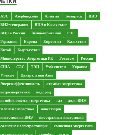
МЕТКИ
АЭС
Азербайджан
Алматы
Беларусь
ВИЭ
ВИЭ-генерация
ВИЭ в Казахстане
ВИЭ в России
Великобритания
ГЭС
Германия
Европа
Евросоюз
Казахстан
Китай
Кыргызстан
Министерство Энергетики РК
Росатом
Россия
США
СЭС
ТЭЦ
Узбекистан
Украина
Ученые
Центральная Азия
Энергоэффективность
атомная энергетика
ветроэнергетика
водород
возобновляемая энергетика
газ
доля ВИЭ
зеленая энергетика
инвестиции
инвестиции в ВИЭ
иностранные инвестиции
солнечная электростанция
солнечная энергетика
солнечные панели
тарифы
уголь