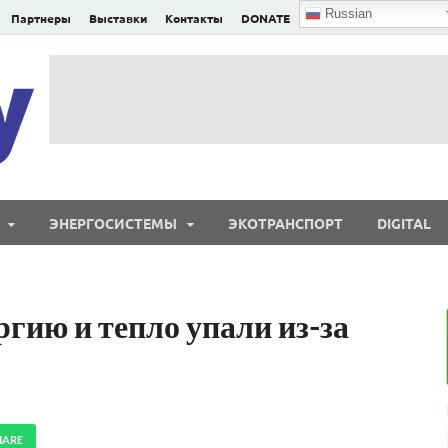
Russian
Партнеры
Выставки
Контакты
DONATE
E²nergy
E²nergy — энергетика Евразии и мира
ЭНЕРГОСИСТЕМЫ
ЭКОТРАНСПОРТ
DIGITAL
гию и тепло упали из-за
HARE