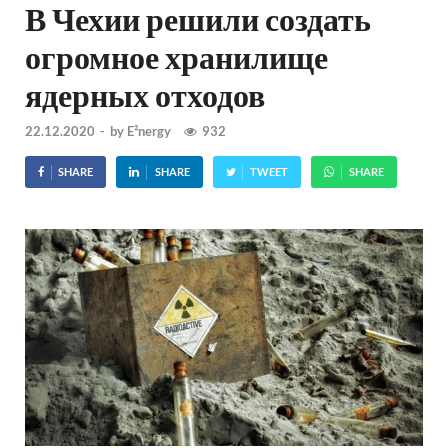
В Чехии решили создать
огромное хранилище
ядерных отходов
22.12.2020
-
by
E²nergy
932
SHARE
SHARE
TWEET
SHARE