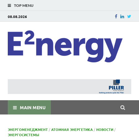
TOP MENU
08.08.2026
E
E²ner
энерг
Евраз
мира
MAIN MENU
ЭНЕРГОМЕНЕДЖМЕНТ
/
АТОМНАЯ ЭНЕРГЕТИКА
/
НОВОСТИ
/
ЭНЕРГОСИСТЕМЫ