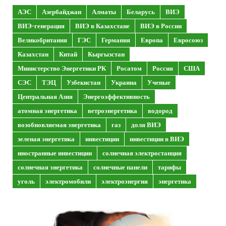
АЭС
Азербайджан
Алматы
Беларусь
ВИЭ
ВИЭ-генерация
ВИЭ в Казахстане
ВИЭ в России
Великобритания
ГЭС
Германия
Европа
Евросоюз
Казахстан
Китай
Кыргызстан
Министерство Энергетики РК
Росатом
Россия
США
СЭС
ТЭЦ
Узбекистан
Украина
Ученые
Центральная Азия
Энергоэффективность
атомная энергетика
ветроэнергетика
водород
возобновляемая энергетика
газ
доля ВИЭ
зеленая энергетика
инвестиции
инвестиции в ВИЭ
иностранные инвестиции
солнечная электростанция
солнечная энергетика
солнечные панели
тарифы
уголь
электромобили
электроэнергия
энергетика