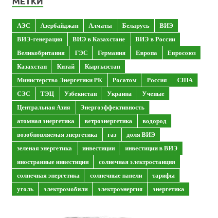
МЕТКИ
АЭС
Азербайджан
Алматы
Беларусь
ВИЭ
ВИЭ-генерация
ВИЭ в Казахстане
ВИЭ в России
Великобритания
ГЭС
Германия
Европа
Евросоюз
Казахстан
Китай
Кыргызстан
Министерство Энергетики РК
Росатом
Россия
США
СЭС
ТЭЦ
Узбекистан
Украина
Ученые
Центральная Азия
Энергоэффективность
атомная энергетика
ветроэнергетика
водород
возобновляемая энергетика
газ
доля ВИЭ
зеленая энергетика
инвестиции
инвестиции в ВИЭ
иностранные инвестиции
солнечная электростанция
солнечная энергетика
солнечные панели
тарифы
уголь
электромобили
электроэнергия
энергетика