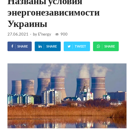
Названы условия
энергонезависимости
Украины
27.06.2021
-
by
E²nergy
900
SHARE
SHARE
TWEET
SHARE