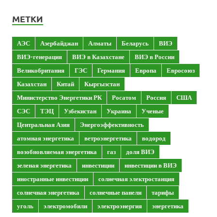
МЕТКИ
АЭС
Азербайджан
Алматы
Беларусь
ВИЭ
ВИЭ-генерация
ВИЭ в Казахстане
ВИЭ в России
Великобритания
ГЭС
Германия
Европа
Евросоюз
Казахстан
Китай
Кыргызстан
Министерство Энергетики РК
Росатом
Россия
США
СЭС
ТЭЦ
Узбекистан
Украина
Ученые
Центральная Азия
Энергоэффективность
атомная энергетика
ветроэнергетика
водород
возобновляемая энергетика
газ
доля ВИЭ
зеленая энергетика
инвестиции
инвестиции в ВИЭ
иностранные инвестиции
солнечная электростанция
солнечная энергетика
солнечные панели
тарифы
уголь
электромобили
электроэнергия
энергетика