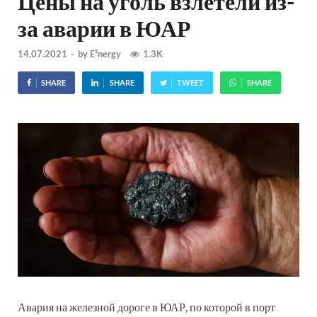
Цены на уголь взлетели из-
за аварии в ЮАР
14.07.2021
-
by
E²nergy
1.3K
SHARE
SHARE
TWEET
SHARE
Авария на железной дороге в ЮАР, по которой в порт