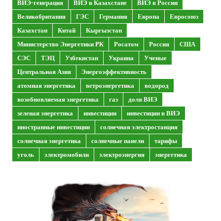
ВИЭ-генерация
ВИЭ в Казахстане
ВИЭ в России
Великобритания
ГЭС
Германия
Европа
Евросоюз
Казахстан
Китай
Кыргызстан
Министерство Энергетики РК
Росатом
Россия
США
СЭС
ТЭЦ
Узбекистан
Украина
Ученые
Центральная Азия
Энергоэффективность
атомная энергетика
ветроэнергетика
водород
возобновляемая энергетика
газ
доля ВИЭ
зеленая энергетика
инвестиции
инвестиции в ВИЭ
иностранные инвестиции
солнечная электростанция
солнечная энергетика
солнечные панели
тарифы
уголь
электромобили
электроэнергия
энергетика