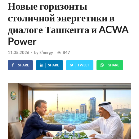
Новые горизонты
столичной энергетики в
диалоге Ташкента и ACWA
Power
11.05.2026
-
by
E²nergy
847
SHARE
SHARE
TWEET
SHARE