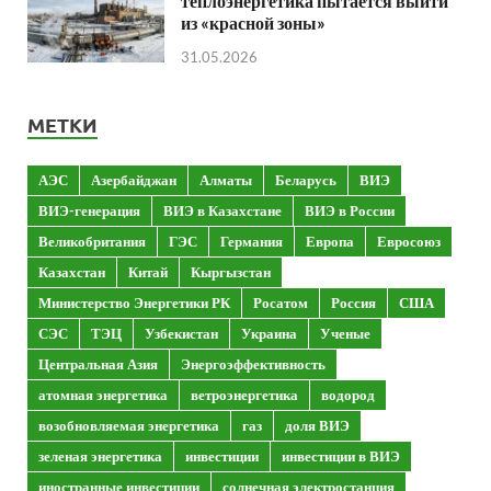
теплоэнергетика пытается выйти
из «красной зоны»
31.05.2026
МЕТКИ
АЭС
Азербайджан
Алматы
Беларусь
ВИЭ
ВИЭ-генерация
ВИЭ в Казахстане
ВИЭ в России
Великобритания
ГЭС
Германия
Европа
Евросоюз
Казахстан
Китай
Кыргызстан
Министерство Энергетики РК
Росатом
Россия
США
СЭС
ТЭЦ
Узбекистан
Украина
Ученые
Центральная Азия
Энергоэффективность
атомная энергетика
ветроэнергетика
водород
возобновляемая энергетика
газ
доля ВИЭ
зеленая энергетика
инвестиции
инвестиции в ВИЭ
иностранные инвестиции
солнечная электростанция