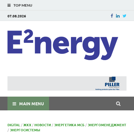
TOP MENU
07.08.2026
E
E²ner
энерг
Евраз
мира
MAIN MENU
DIGITAL
/
ЖКХ
/
НОВОСТИ
/
ЭНЕРГЕТИКА МСБ
/
ЭНЕРГОМЕНЕДЖМЕНТ
/
ЭНЕРГОСИСТЕМЫ