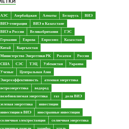
МЕТКИ
АЭС
Азербайджан
Алматы
Беларусь
ВИЭ
ВИЭ-генерация
ВИЭ в Казахстане
ВИЭ в России
Великобритания
ГЭС
Германия
Европа
Евросоюз
Казахстан
Китай
Кыргызстан
Министерство Энергетики РК
Росатом
Россия
США
СЭС
ТЭЦ
Узбекистан
Украина
Ученые
Центральная Азия
Энергоэффективность
атомная энергетика
ветроэнергетика
водород
возобновляемая энергетика
газ
доля ВИЭ
зеленая энергетика
инвестиции
инвестиции в ВИЭ
иностранные инвестиции
солнечная электростанция
солнечная энергетика
солнечные панели
тарифы
уголь