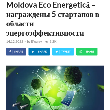
Moldova Eco Energetică –
награждены 5 стартапов в
области
энергоэффективности
14.12.2022
-
by
E²nergy
3.2K
SHARE
SHARE
TWEET
SHARE