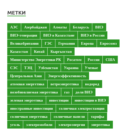
МЕТКИ
АЭС
Азербайджан
Алматы
Беларусь
ВИЭ
ВИЭ-генерация
ВИЭ в Казахстане
ВИЭ в России
Великобритания
ГЭС
Германия
Европа
Евросоюз
Казахстан
Китай
Кыргызстан
Министерство Энергетики РК
Росатом
Россия
США
СЭС
ТЭЦ
Узбекистан
Украина
Ученые
Центральная Азия
Энергоэффективность
атомная энергетика
ветроэнергетика
водород
возобновляемая энергетика
газ
доля ВИЭ
зеленая энергетика
инвестиции
инвестиции в ВИЭ
иностранные инвестиции
солнечная электростанция
солнечная энергетика
солнечные панели
тарифы
уголь
электромобили
электроэнергия
энергетика