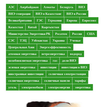
АЭС
Азербайджан
Алматы
Беларусь
ВИЭ
ВИЭ-генерация
ВИЭ в Казахстане
ВИЭ в России
Великобритания
ГЭС
Германия
Европа
Евросоюз
Казахстан
Китай
Кыргызстан
Министерство Энергетики РК
Росатом
Россия
США
СЭС
ТЭЦ
Узбекистан
Украина
Ученые
Центральная Азия
Энергоэффективность
атомная энергетика
ветроэнергетика
водород
возобновляемая энергетика
газ
доля ВИЭ
зеленая энергетика
инвестиции
инвестиции в ВИЭ
иностранные инвестиции
солнечная электростанция
солнечная энергетика
солнечные панели
тарифы
уголь
электромобили
электроэнергия
энергетика