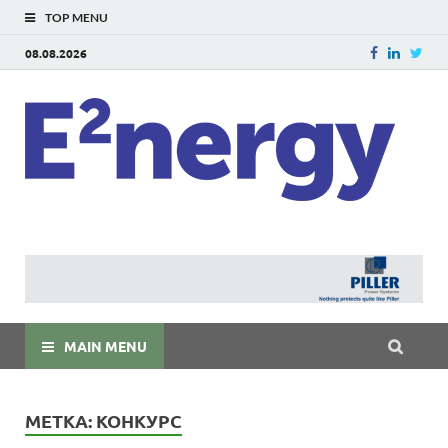
TOP MENU
08.08.2026
E
E²ner
энерг
Евраз
мира
MAIN MENU
МЕТКА:
КОНКУРС